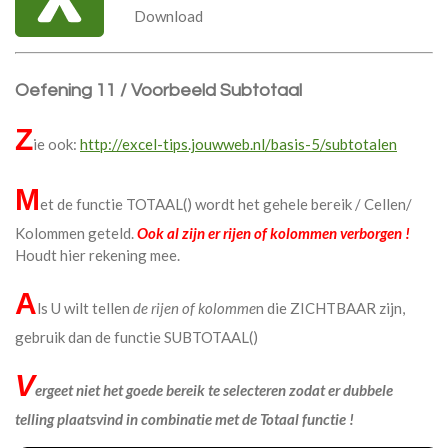
Download
Oefening 11 / Voorbeeld Subtotaal
Z
ie ook:
http://excel-tips.jouwweb.nl/basis-5/subtotalen
M
et de functie TOTAAL() wordt het gehele bereik / Cellen/
Kolommen geteld.
Ook al zijn er rijen of kolommen verborgen !
Houdt hier rekening mee.
A
ls U wilt tellen
de rijen of kolomme
n die ZICHTBAAR zijn,
gebruik dan de functie SUBTOTAAL()
V
ergeet niet het goede bereik te selecteren zodat er dubbele
telling plaatsvind in combinatie met de Totaal functie !