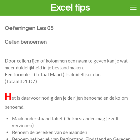
Excel tips
Ga
direct
naar
de
Oefeningen Les 05
hoofdinhoud
Cellen benoemen
Door cellen,rijen of kolommen een naam te geven kan je wat
meer duidelijkheid in je bestand maken.
Een formule =(Totaal Maart) is duidelijker dan =
(Totaal!D1:D7)
H
et is daarvoor nodig dan je de rijen benoemd en de kolom
benoemd.
Maak onderstaand tabel. (De km standen mag je zelf
verzinnen)
Benoem de bereiken van de maanden
Benoem het beriek van Beginstand, Eindstand en Gereden