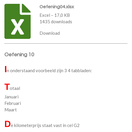
Oefening04.xlsx
Excel – 17,0 KB
1435 downloads
Download
Oefening 10
I
n onderstaand voorbeeld zijn 3 4 tabbladen:
T
otaal
Januari
Februari
Maart
D
e kilometerprijs staat vast in cel G2