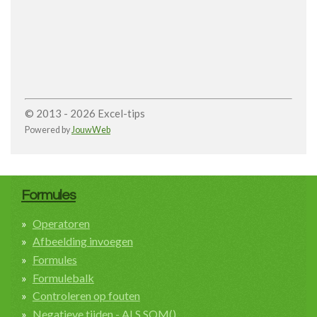
© 2013 - 2026 Excel-tips
Powered by
JouwWeb
Formules
Operatoren
Afbeelding invoegen
Formules
Formulebalk
Controleren op fouten
Negatieve tijden - ALS.SOM()