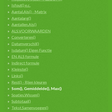
Isfout() e.c.
Aantal.Als() - Matrix
Aantalarg()
Aantallen.Als()
ALS.VOORWAARDEN
Converteren()
Datumverschil()
Isdatum() Eigen Functie
EN ALS formule
Indirect formule
Kleinste()
Links()
Rest() - Rijen kleuren
Som(), Gemiddelde(), Max()
Spaties.Wissen()
Subtotaal()
Tekst.Samenvoegen()