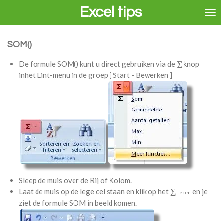
Excel tips
Ga
direct
naar
de
SOM()
hoofdinhoud
∑
De formule SOM() kunt u direct gebruiken via de
knop
inhet Lint-menu in de groep [ Start - Bewerken ]
Sleep de muis over de Rij of Kolom.
∑
Laat de muis op de lege cel staan en klik op het
en je
teken
ziet de formule SOM in beeld komen.