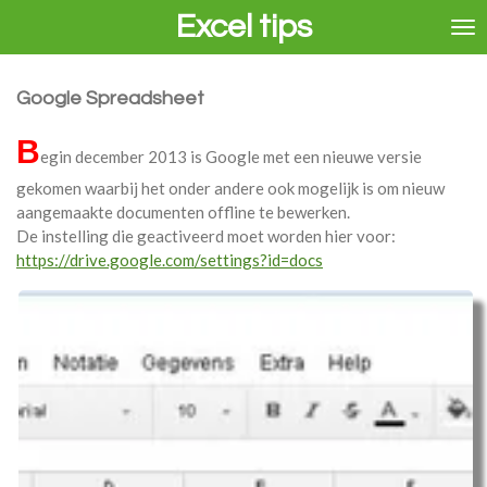
Excel tips
Ga
direct
naar
de
Google Spreadsheet
hoofdinhoud
B
egin december 2013 is Google met een nieuwe versie
gekomen waarbij het onder andere ook mogelijk is om nieuw
aangemaakte documenten offline te bewerken.
De instelling die geactiveerd moet worden hier voor:
https://drive.google.com/settings?id=docs