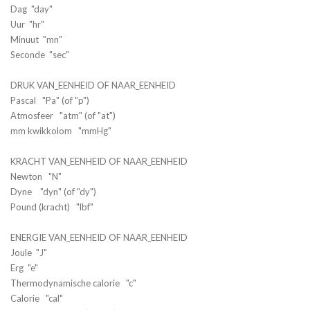
Dag "day"
Uur "hr"
Minuut "mn"
Seconde "sec"
DRUK VAN_EENHEID OF NAAR_EENHEID
Pascal "Pa" (of "p")
Atmosfeer "atm" (of "at")
mm kwikkolom "mmHg"
KRACHT VAN_EENHEID OF NAAR_EENHEID
Newton "N"
Dyne "dyn" (of "dy")
Pound (kracht) "lbf"
ENERGIE VAN_EENHEID OF NAAR_EENHEID
Joule "J"
Erg "e"
Thermodynamische calorie "c"
Calorie "cal"