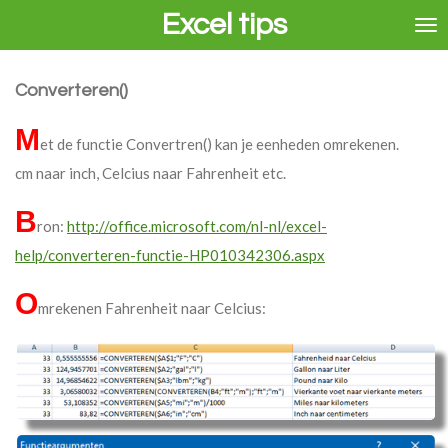
Excel tips
Ga
direct
naar
de
Converteren()
hoofdinhoud
M
et de functie Convertren() kan je eenheden omrekenen.
cm naar inch, Celcius naar Fahrenheit etc.
B
ron:
http://office.microsoft.com/nl-nl/excel-
help/converteren-functie-HP010342306.aspx
O
mrekenen Fahrenheit naar Celcius: