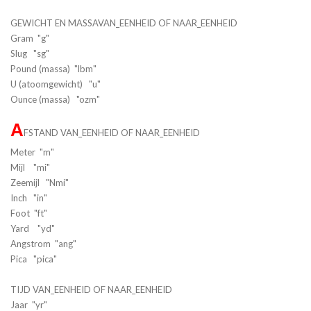
GEWICHT EN MASSAVAN_EENHEID OF NAAR_EENHEID
Gram "g"
Slug "sg"
Pound (massa) "lbm"
U (atoomgewicht) "u"
Ounce (massa) "ozm"
A
FSTAND VAN_EENHEID OF NAAR_EENHEID
Meter "m"
Mijl "mi"
Zeemijl "Nmi"
Inch "in"
Foot "ft"
Yard "yd"
Angstrom "ang"
Pica "pica"
TIJD VAN_EENHEID OF NAAR_EENHEID
Jaar "yr"