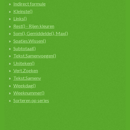
Indirect formule
Kleinste()
Links()
Rest() - Rijen kleuren
Som(), Gemiddelde(), Max()
Spaties.Wissen()
Subtotaal()
Tekst.Samenvoegen()
Uniteken()
Vert.Zoeken
Tekst.Samenv
Weekdag()
Weeknummer()
Sorteren op series