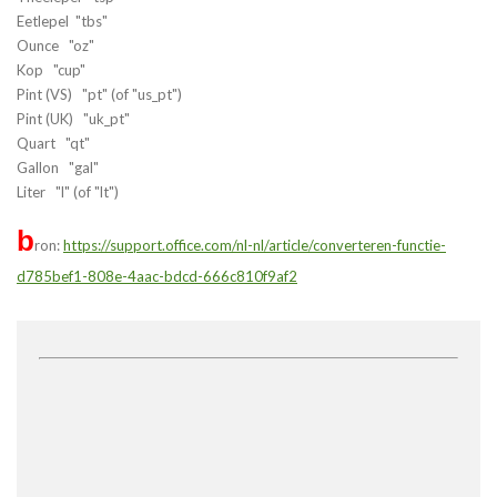
Eetlepel "tbs"
Ounce "oz"
Kop "cup"
Pint (VS) "pt" (of "us_pt")
Pint (UK) "uk_pt"
Quart "qt"
Gallon "gal"
Liter "l" (of "lt")
b
ron:
https://support.office.com/nl-nl/article/converteren-functie-
d785bef1-808e-4aac-bdcd-666c810f9af2