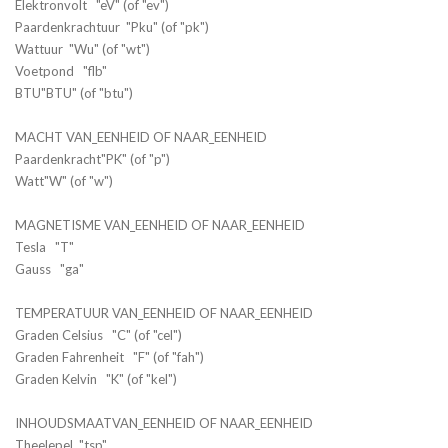
Elektronvolt "eV" (of "ev")
Paardenkrachtuur "Pku" (of "pk")
Wattuur "Wu" (of "wt")
Voetpond "flb"
BTU"BTU" (of "btu")
MACHT VAN_EENHEID OF NAAR_EENHEID
Paardenkracht"PK" (of "p")
Watt"W" (of "w")
MAGNETISME VAN_EENHEID OF NAAR_EENHEID
Tesla "T"
Gauss "ga"
TEMPERATUUR VAN_EENHEID OF NAAR_EENHEID
Graden Celsius "C" (of "cel")
Graden Fahrenheit "F" (of "fah")
Graden Kelvin "K" (of "kel")
INHOUDSMAATVAN_EENHEID OF NAAR_EENHEID
Theelepel "tsp"