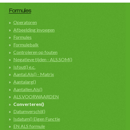
Formules
Operatoren
Afbeelding invoegen
Formules
Formulebalk
Controleren op fouten
Negatieve tijden - ALS.SOM()
Isfout() e.c.
Aantal.Als() - Matrix
Aantalarg()
Aantallen.Als()
ALS.VOORWAARDEN
Converteren()
Datumverschil()
Isdatum() Eigen Functie
EN ALS formule