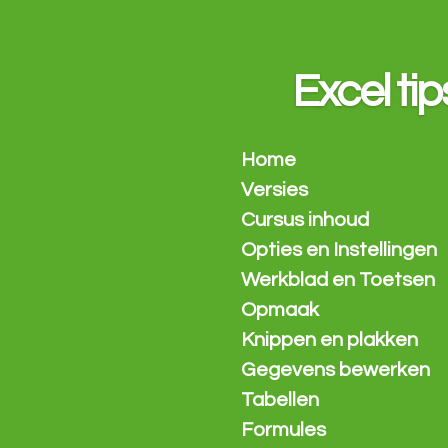
Ga
direct
naar
Excel tip
de
hoofdinhoud
Home
Versies
Cursus inhoud
Opties en Instellingen
Werkblad en Toetsen
Opmaak
Knippen en plakken
Gegevens bewerken
Tabellen
Formules