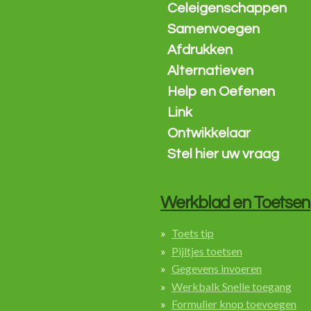
Celeigenschappen
Samenvoegen
Afdrukken
Alternatieven
Help en Oefenen
Link
Ontwikkelaar
Stel hier uw vraag
Werkblad en Toetsen
Toets tip
Pijltjes toetsen
Gegevens invoeren
Werkbalk Snelle toegang
Formulier knop toevoegen