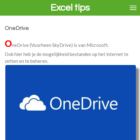
Excel tips
Ga
direct
naar
de
OneDrive
hoofdinhoud
O
neDrive (Voorheen SkyDrive) is van Microsoft.
Ook hier heb je de mogelijkheid bestanden op het internet te
zetten en te beheren.