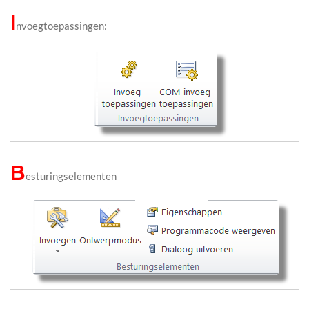
I
nvoegtoepassingen:
B
esturingselementen