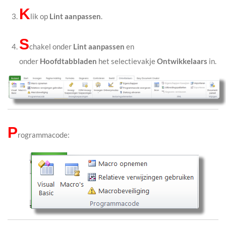
K
lik op
Lint aanpassen
.
S
chakel onder
Lint aanpassen
en
onder
Hoofdtabbladen
het selectievakje
Ontwikkelaars
in.
P
rogrammacode: