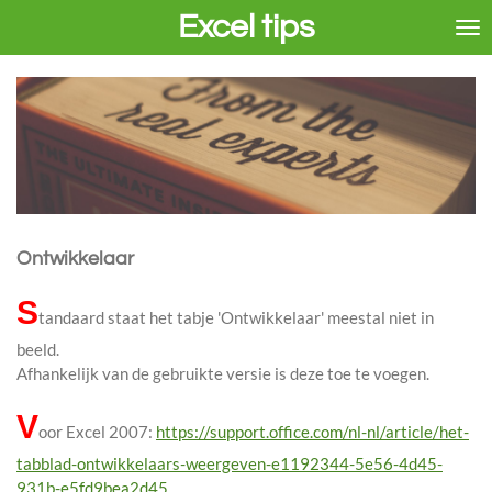
Excel tips
Ga
direct
naar
de
hoofdinhoud
Ontwikkelaar
S
tandaard staat het tabje 'Ontwikkelaar' meestal niet in
beeld.
Afhankelijk van de gebruikte versie is deze toe te voegen.
V
oor Excel 2007:
https://support.office.com/nl-nl/article/het-
tabblad-ontwikkelaars-weergeven-e1192344-5e56-4d45-
931b-e5fd9bea2d45