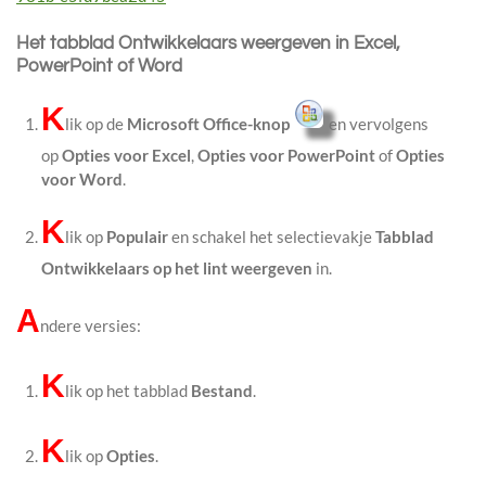
Het tabblad Ontwikkelaars weergeven in Excel,
PowerPoint of Word
K
lik op de
Microsoft Office-knop
en vervolgens
op
Opties voor Excel
,
Opties voor PowerPoint
of
Opties
voor Word
.
K
lik op
Populair
en schakel het selectievakje
Tabblad
Ontwikkelaars op het lint weergeven
in.
A
ndere versies:
K
lik op het tabblad
Bestand
.
K
lik op
Opties
.