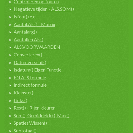
Controleren op fouten
Negatieve tijden - ALS.SOM()
Isfout() e.c.
Aantal.Als() - Matrix
Aantalarg()
Aantallen.Als()
ALS.VOORWAARDEN
Converteren()
Datumverschil()
Isdatum() Eigen Functie
EN ALS formule
Indirect formule
Kleinste()
Links()
Rest() - Rijen kleuren
Som(), Gemiddelde(), Max()
Spaties.Wissen()
Subtotaal()