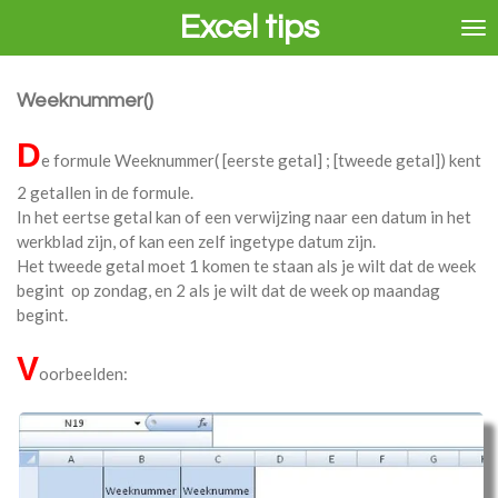
Excel tips
Ga
direct
naar
de
Weeknummer()
hoofdinhoud
D
e formule Weeknummer( [eerste getal] ; [tweede getal]) kent
2 getallen in de formule.
In het eertse getal kan of een verwijzing naar een datum in het
werkblad zijn, of kan een zelf ingetype datum zijn.
Het tweede getal moet 1 komen te staan als je wilt dat de week
begint op zondag, en 2 als je wilt dat de week op maandag
begint.
V
oorbeelden: