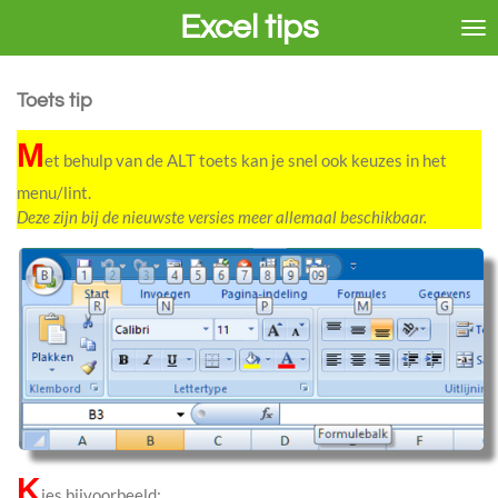
Excel tips
Ga
direct
naar
de
Toets tip
hoofdinhoud
M
et behulp van de ALT toets kan je snel ook keuzes in het
menu/lint.
Deze zijn bij de nieuwste versies meer allemaal beschikbaar.
K
ies bijvoorbeeld: