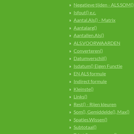
Negatieve tijden - ALS.SOM()
Isfout() e.c.
Aantal.Als() - Matrix
Aantalarg()
Aantallen.Als()
ALS.VOORWAARDEN
Converteren()
Datumverschil()
Isdatum() Eigen Functie
EN ALS formule
Indirect formule
Kleinste()
Links()
Rest() - Rijen kleuren
Som(), Gemiddelde(), Max()
Spaties.Wissen()
Subtotaal()