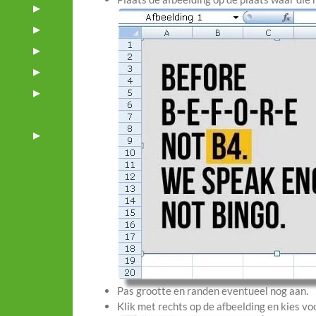
Pas grootte en randen eventueel nog aan.
Klik met rechts op de afbeelding en kies v