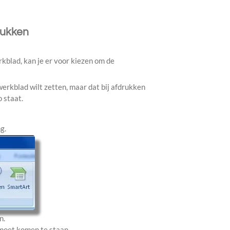
rukken
rkblad, kan je er voor kiezen om de
 werkblad wilt zetten, maar dat bij afdrukken
o staat.
g.
n.
 moet komen te staan.