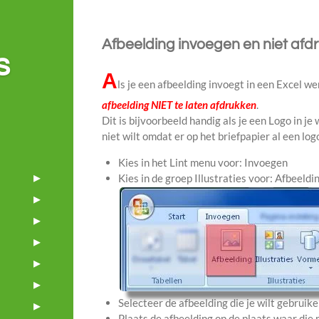
Afbeelding invoegen en niet afd
s
A
ls je een afbeelding invoegt in een Excel we
afbeelding NIET te laten afdrukken
.
Dit is bijvoorbeeld handig als je een Logo in je
niet wilt omdat er op het briefpapier al een log
Kies in het Lint menu voor: Invoegen
Kies in de groep Illustraties voor: Afbeeldin
Selecteer de afbeelding die je wilt gebruike
Plaats de afbeelding op de plaats waar die