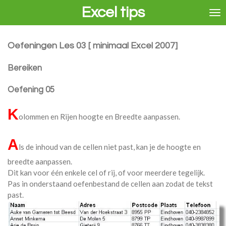
Excel tips
Ga
direct
naar
de
Oefeningen Les 03 [ minimaal Excel 2007]
hoofdinhoud
Bereiken
Oefening 05
K
olommen en Rijen hoogte en Breedte aanpassen.
A
ls de inhoud van de cellen niet past, kan je de hoogte en
breedte aanpassen.
Dit kan voor één enkele cel of rij, of voor meerdere tegelijk.
Pas in onderstaand oefenbestand de cellen aan zodat de tekst
past.